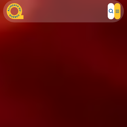
Aliments d'ici
Recettes
Inspirations d'ici
Restaurants
Institutions
À propos