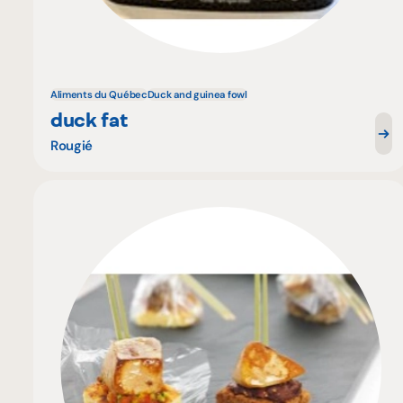
Aliments du Québec
Duck and guinea fowl
duck fat
Rougié