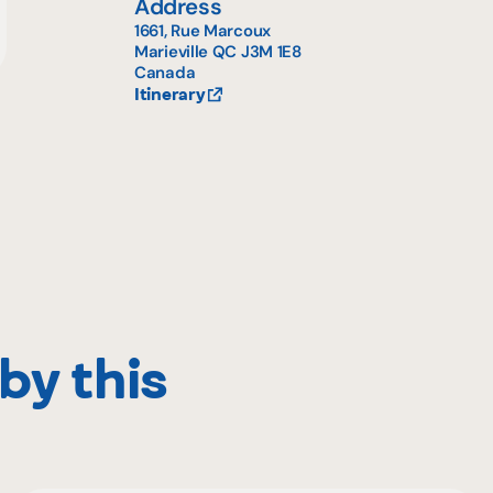
Address
1661, Rue Marcoux
Marieville
QC
J3M 1E8
Canada
Itinerary
by this