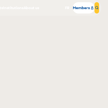
ts
Institutions
About us
FR
Members
Sear
Why become a member
Portal Login