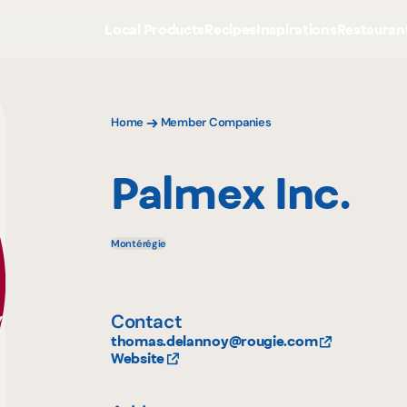
Local Products
Recipes
Inspirations
Restauran
Home
Member Companies
Palmex Inc.
Montérégie
Contact
thomas.delannoy@rougie.com
Website