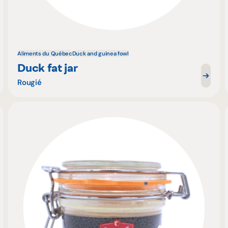
Aliments du Québec
Duck and guinea fowl
Duck fat jar
Rougié