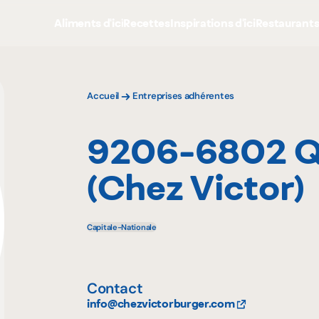
Aliments d'ici
Recettes
Inspirations d'ici
Restaurant
Accueil
Entreprises adhérentes
9206-6802 Q
(Chez Victor)
Capitale-Nationale
Contact
info@chezvictorburger.com