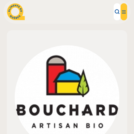
Aliments d'ici
Recettes
Inspirations d'ici
Restaurants
Institutions
À propos