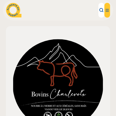
Aliments d'ici
Recettes
Inspirations d'ici
Restaurants
Institutions
À propos