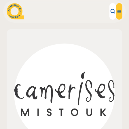
Aliments d'ici
Recettes
Inspirations d'ici
Restaurants
Institutions
À propos