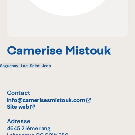
Pourquoi adhérer
Portail adhérent
Camerise Mistouk
Saguenay–Lac-Saint-Jean
EN
Contact
info@camerisesmistouk.com
Site web
Adresse
4645 2 ième rang