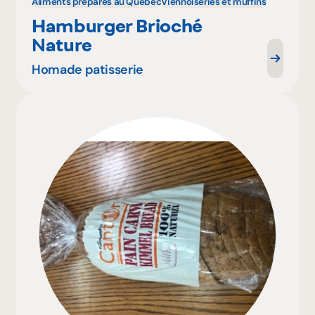
Aliments préparés au Québec
Viennoiseries et muffins
Hamburger Brioché
Nature
Homade patisserie