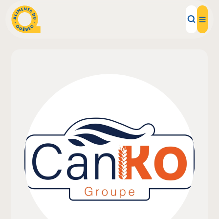
Aliments d'ici
Recettes
Inspirations d'ici
Restaurants
Institutions
À propos