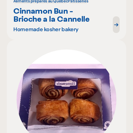
Aliments préparés au Québec
Pâtisseries
Cinnamon Bun -
Brioche a la Cannelle
Homemade kosher bakery