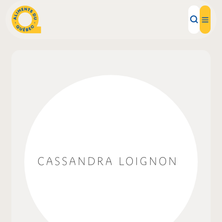
Aliments d'ici
Recettes
Inspirations d'ici
Restaurants
Institutions
À propos