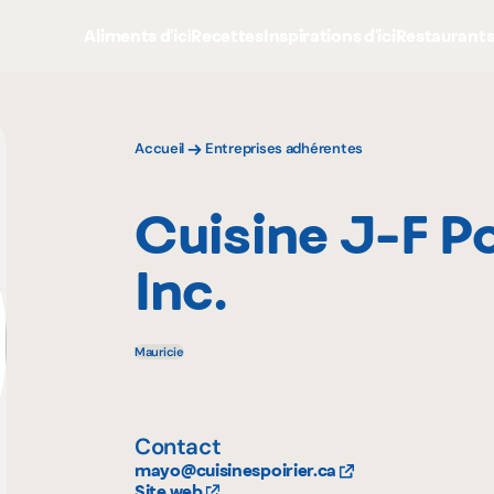
Aliments d'ici
Recettes
Inspirations d'ici
Restaurant
Accueil
Entreprises adhérentes
Cuisine J-F Po
Inc.
Mauricie
Contact
mayo@cuisinespoirier.ca
Site web