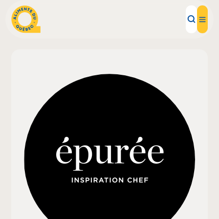
Aliments d'ici
Recettes
Inspirations d'ici
Restaurants
Institutions
À propos