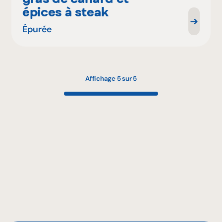
épices à steak
Épurée
Affichage 5 sur 5