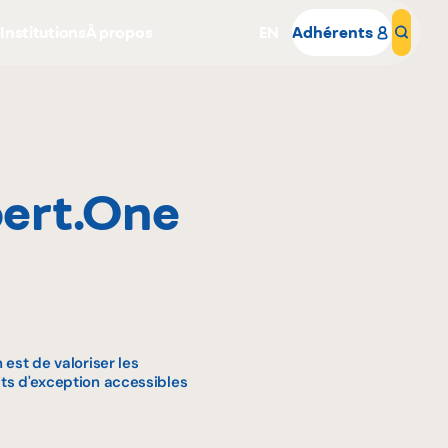
s
Institutions
À propos
EN
Adhérents
Rech
ert.One
Pourquoi adhérer
Portail adhérent
 est de valoriser les
its d'exception accessibles