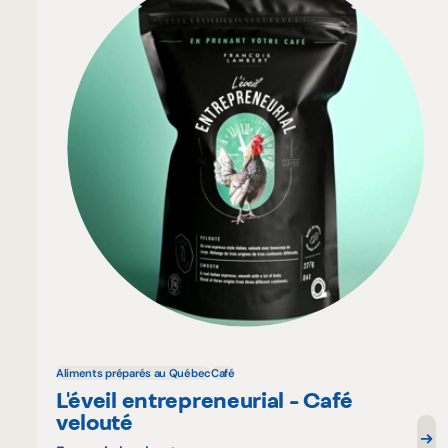
Aliments préparés au Québec
Café
L'éveil entrepreneurial - Café
velouté