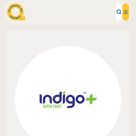
Aliments d'ici
Recettes
Inspirations d'ici
Restaurants
Institutions
À propos