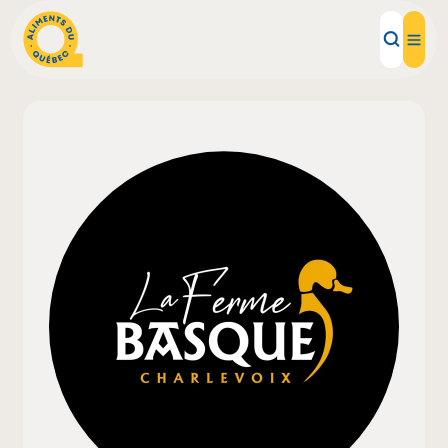
Aliments d'ici
Recettes
Inspirations d'ici
Restaurants
Institutions
À propos