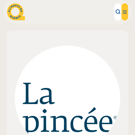
Aliments d'ici
Recettes
Inspirations d'ici
Restaurants
Institutions
À propos