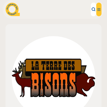
Aliments d'ici
Recettes
Inspirations d'ici
Restaurants
Institutions
À propos