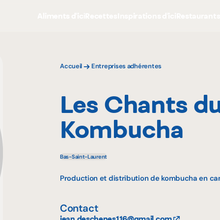
Aliments d'ici
Recettes
Inspirations d'ici
Restaurant
Accueil
Entreprises adhérentes
Les Chants du
Kombucha
Bas-Saint-Laurent
Production et distribution de kombucha en can
Contact
jean.deschenes116@gmail.com