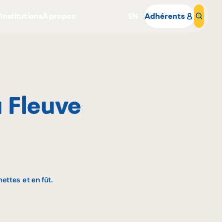
s
Institutions
À propos
EN
Adhérents
Rech
 Fleuve
Pourquoi adhérer
Portail adhérent
ettes et en fût.