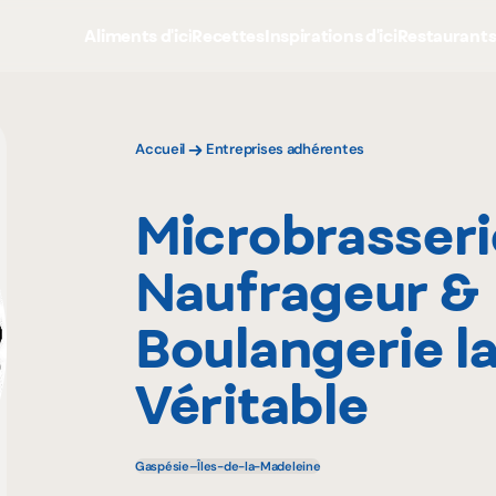
Aliments d'ici
Recettes
Inspirations d'ici
Restaurant
Accueil
Entreprises adhérentes
Microbrasseri
Naufrageur &
Boulangerie l
Véritable
Gaspésie–Îles-de-la-Madeleine