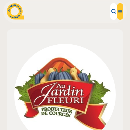
Aliments d'ici
Recettes
Inspirations d'ici
Restaurants
Institutions
À propos