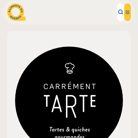
Aliments d'ici
Recettes
Inspirations d'ici
Restaurants
Institutions
À propos