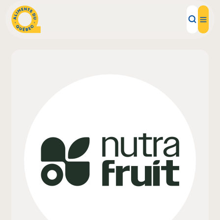
Aliments d'ici
Recettes
Inspirations d'ici
Restaurants
Institutions
À propos