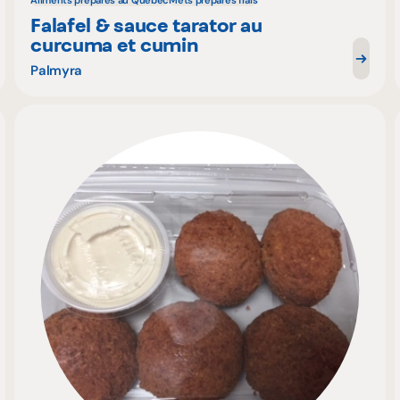
Aliments préparés au Québec
Mets préparés frais
Falafel & sauce tarator au
curcuma et cumin
Palmyra