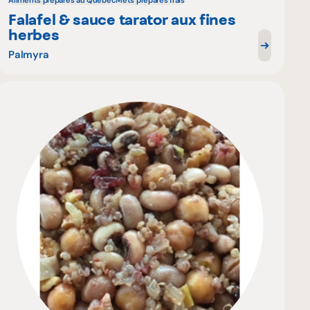
Aliments préparés au Québec
Mets préparés frais
Falafel & sauce tarator aux fines
herbes
Palmyra