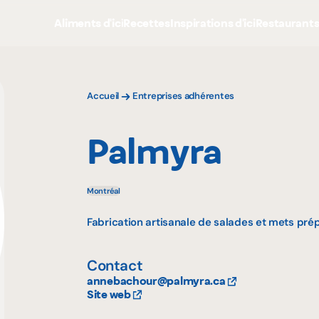
Aliments d'ici
Recettes
Inspirations d'ici
Restaurant
Accueil
Entreprises adhérentes
Palmyra
Montréal
Fabrication artisanale de salades et mets pré
Contact
annebachour@palmyra.ca
Site web