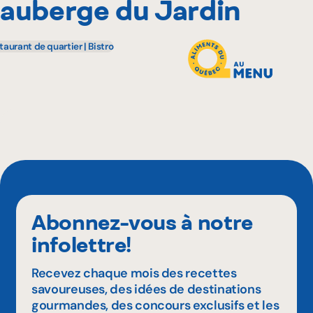
auberge du Jardin
Pourquoi adhérer
taurant de quartier | Bistro
Portail adhérent
EN
Abonnez-vous à notre
infolettre!
Recevez chaque mois des recettes
savoureuses, des idées de destinations
gourmandes, des concours exclusifs et les