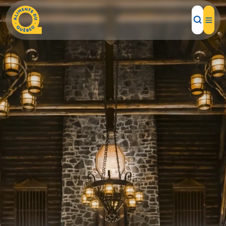
Aliments d'ici
Recettes
Inspirations d'ici
Restaurants
Institutions
À propos