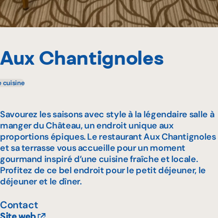
Aux Chantignoles
e cuisine
Savourez les saisons avec style à la légendaire salle à
manger du Château, un endroit unique aux
proportions épiques. Le restaurant Aux Chantignoles
et sa terrasse vous accueille pour un moment
gourmand inspiré d’une cuisine fraîche et locale.
Profitez de ce bel endroit pour le petit déjeuner, le
déjeuner et le dîner.
Contact
Site web