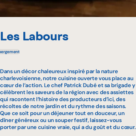
Les Labours
bergement
Dans un décor chaleureux inspiré par la nature
charlevoisienne, notre cuisine ouverte vous place au
cœur de l’action. Le chef Patrick Dubé et sa brigade y
célèbrent les saveurs de la région avec des assiettes
qui racontent l’histoire des producteurs d’ici, des
récoltes de notre jardin et du rythme des saisons.
Que ce soit pour un déjeuner tout en douceur, un
dîner généreux ou un souper festif, laissez-vous
porter par une cuisine vraie, qui a du goût et du cœur.