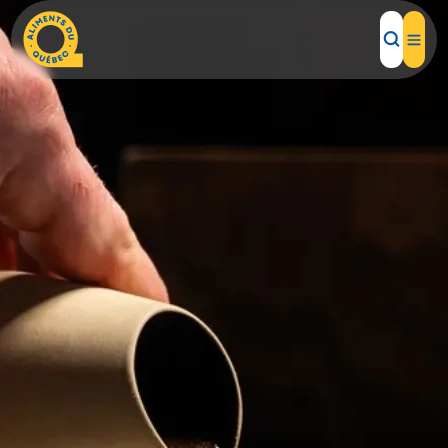
Aliments d'ici
Recettes
Inspirations d'ici
Restaurants
Institutions
À propos