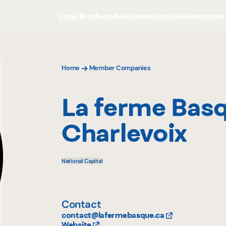
Local Products
Recipes
Inspirations
Restauran
Home
Member Companies
La ferme Bas
Charlevoix
National Capital
Contact
contact@lafermebasque.ca
Website