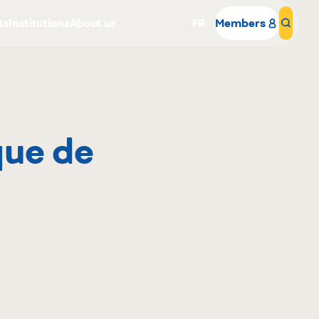
ts
Institutions
About us
FR
Members
Sear
que de
Why become a member
Portal Login