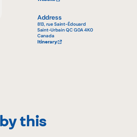
Address
813, rue Saint-Édouard
Saint-Urbain
QC
G0A 4K0
Canada
Itinerary
by this