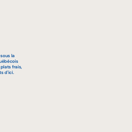
 sous la
québécois
lats frais,
 d'ici.