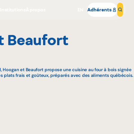
s
Institutions
À propos
EN
Adhérents
Rech
t Beaufort
, Hoogan et Beaufort propose une cuisine au four à bois signée
s plats frais et goûteux, préparés avec des aliments québécois.
Pourquoi adhérer
Portail adhérent