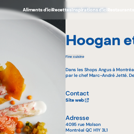
Aliments d'ici
Recettes
Inspirations d'ici
Restaurant
Accueil
Restaurants
Hoogan e
Fine cuisine
Dans les Shops Angus à Montréal
par le chef Marc-André Jetté. De
Contact
Site web
Adresse
4095 rue Molson
Montréal
QC
H1Y 3L1