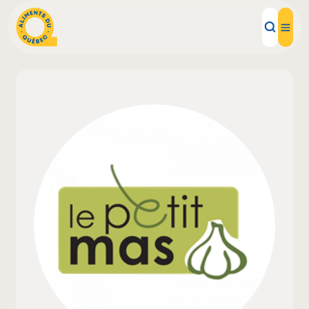
Aliments d'ici
Recettes
Inspirations d'ici
Restaurants
Institutions
À propos