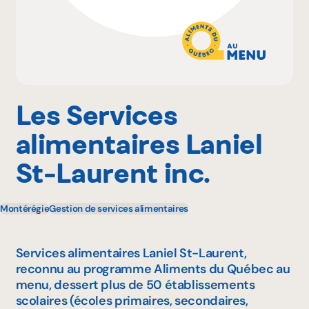
Estrie
Pourquoi adhérer
Gaspésie–Îles-de-la-Madeleine
Lanaudière
Portail adhérent
Les Services
Laurentides
alimentaires Laniel
Laval
EN
St-Laurent inc.
Mauricie
Montérégie
Gestion de services alimentaires
Montérégie
Services alimentaires Laniel St-Laurent,
Montréal
reconnu au programme Aliments du Québec au
menu, dessert plus de 50 établissements
Nord-du-Québec
scolaires (écoles primaires, secondaires,