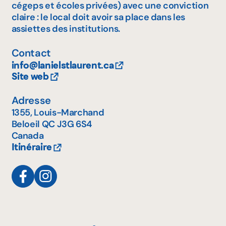
cégeps et écoles privées) avec une conviction
Outaouais
claire : le local doit avoir sa place dans les
assiettes des institutions.
Saguenay–Lac-Saint-Jean
Contact
Autre
info@lanielstlaurent.ca
Site web
Adresse
1355, Louis-Marchand
Beloeil
QC
J3G 6S4
Canada
Itinéraire