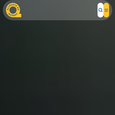
Aliments d'ici
Recettes
Inspirations d'ici
Restaurants
Institutions
À propos