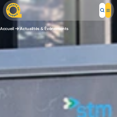
Accueil
Actualités & Événements
Aliments d'ici
Recettes
Inspirations d'ici
Restaurants
Institutions
À propos