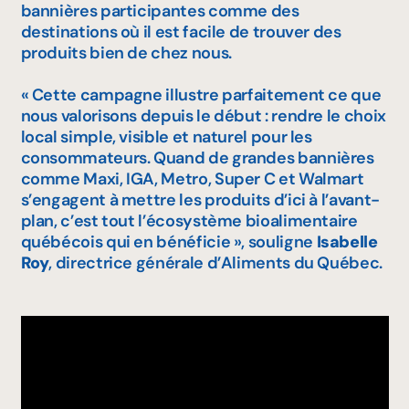
bannières participantes comme des
destinations où il est facile de trouver des
produits bien de chez nous.
« Cette campagne illustre parfaitement ce que
nous valorisons depuis le début : rendre le choix
local simple, visible et naturel pour les
consommateurs. Quand de grandes bannières
comme Maxi, IGA, Metro, Super C et Walmart
s’engagent à mettre les produits d’ici à l’avant-
plan, c’est tout l’écosystème bioalimentaire
québécois qui en bénéficie »
, souligne
Isabelle
Roy
, directrice générale d’Aliments du Québec.