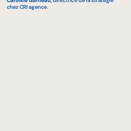
Caroline Garneau
, directrice de la stratégie
chez CRI agence.
En complément de la campagne, Aliments du
Québec a lancé le Quiz 100 % local, un
programme de formation destiné aux employés
des épiceries. Accessible et interactif, ce jeu-
questionnaire vise à démystifier l’achat local et
à mieux faire connaître les marques de
certification d’Aliments du Québec.