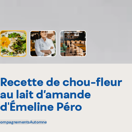
Recette de chou-fleur
au lait d’amande
d'Émeline Péro
compagnements
Automne