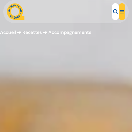
Accueil
Recettes
Accompagnements
Aliments d'ici
Recettes
Inspirations d'ici
Restaurants
Institutions
À propos