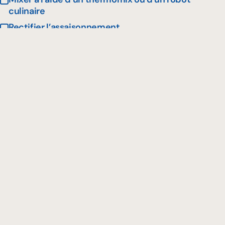
culinaire
Rectifier l’assaisonnement
Réserver au réfrigérateur
Condiment de fines herbes et
caméline
Faire torréfier les graines de caméline, les amandes
effilées et les graines de citrouille 5 minutes au
four à 375F
Ciseler le persil, la ciboulette et l’oignon vert
Dans un cul de poule mélanger les fines herbes
ciselées, les amandes, les graines de caméline
Ajouter un peu d’huile de caméline afin de mouiller
le mélange légèrement
Assaisonner avec un peu de sel, de poivre et de