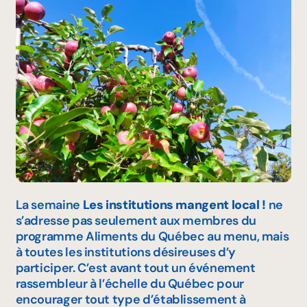
La semaine
Les institutions mangent local !
ne
s’adresse pas seulement aux membres du
programme
Aliments du Québec au menu
, mais
à toutes les institutions désireuses d’y
participer. C’est avant tout un événement
rassembleur à l’échelle du Québec pour
encourager tout type d’établissement à