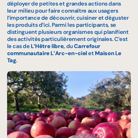
déployer de petites et grandes actions dans
leur milieu pour faire connaître aux usagers
l’importance de découvrir, cuisiner et déguster
les produits d’ici. Parmi les participants, se
distinguent plusieurs organismes qui planifient
des activités particulièrement originales. C’est
le cas de
L’Hêtre libre,
du
Carrefour
communautaire L’Arc-en-ciel
et
Maison Le
Tag
.