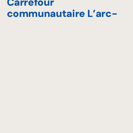
Carrefour
communautaire L’arc-
en-ciel
Le Carrefour communautaire L’arc-en-ciel est
un organisme à but non lucratif basé à Saint-
Ours dans la Montérégie qui offre plusieurs
services à faibles coûts dont une popote
roulante qui fait la livraison de repas et un
transport collectif médical pour les 60 ans et
plus. Afin de briser l’isolement, le centre
organise différentes activités au courant de
l’année : des sorties de l’amitié pour les 50 ans
et plus, des matinées pour les enfants de 0 à 5
ans et leurs parents et une Maison des jeunes
est également ouverte pour les 12 à 17 ans.