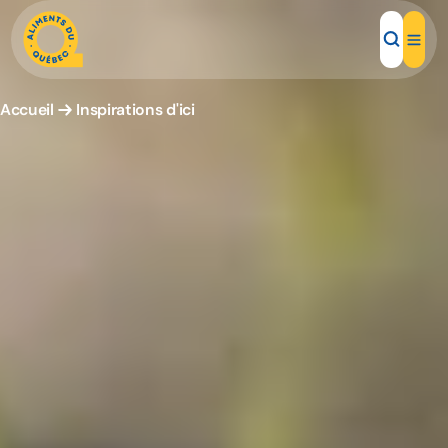
Accueil
Inspirations d'ici
Aliments d'ici
Recettes
Inspirations d'ici
Restaurants
Institutions
À propos