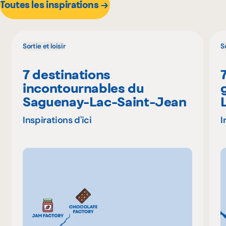
Toutes les inspirations
Sortie et loisir
So
7 destinations
incontournables du
Saguenay-Lac-Saint-Jean
Inspirations d'ici
I