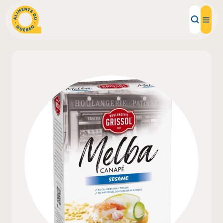
Aliments d'ici
Recettes
Inspirations d'ici
Restaurants
Institutions
À propos