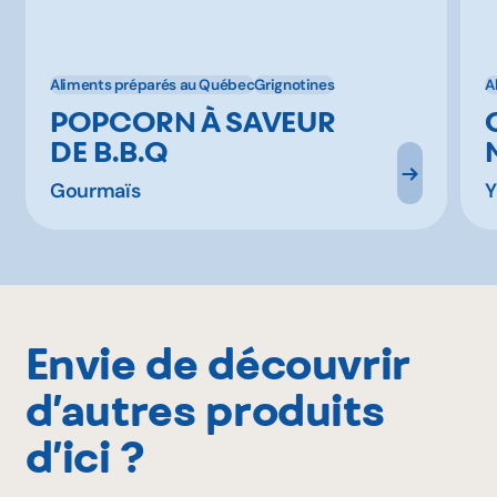
Aliments préparés au Québec
Grignotines
A
POPCORN À SAVEUR
DE B.B.Q
Gourmaïs
Y
Envie de découvrir
d’autres produits
d’ici ?