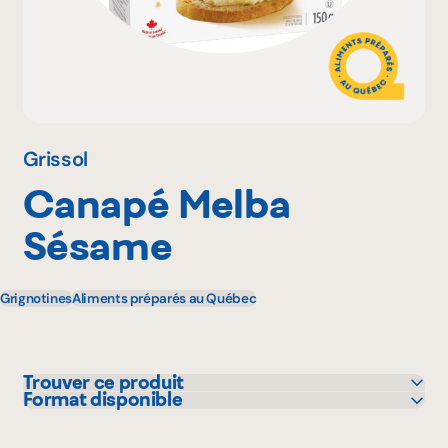
Pourquoi adhérer
Portail adhérent
Grissol
Canapé Melba
EN
Sésame
Grignotines
Aliments préparés au Québec
Trouver ce produit
Format disponible
Walmart
150 g