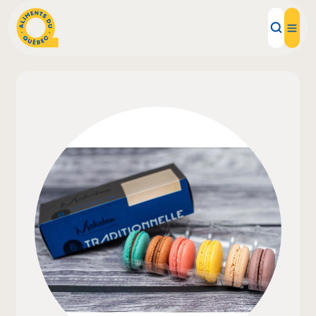
Aliments d'ici
Recettes
Inspirations d'ici
Restaurants
Institutions
À propos