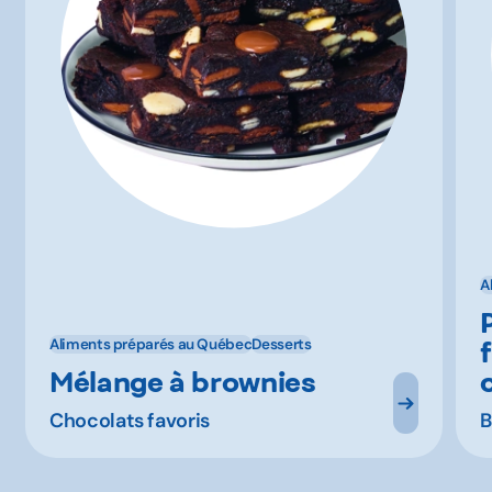
A
Aliments préparés au Québec
Desserts
Mélange à brownies
Chocolats favoris
B