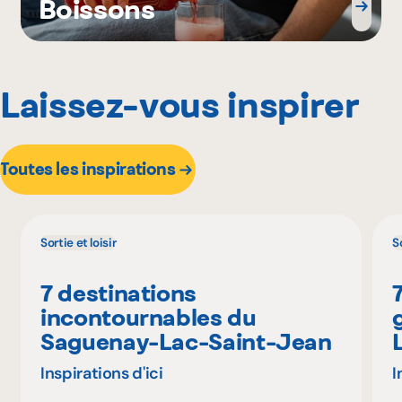
Boissons
Laissez-vous inspirer
Toutes les inspirations
Sortie et loisir
So
7 destinations
incontournables du
Saguenay-Lac-Saint-Jean
Inspirations d'ici
I