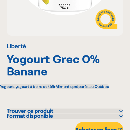
Pourquoi adhérer
Portail adhérent
Liberté
Yogourt Grec 0%
EN
Banane
Yogourt, yogourt à boire et kéfir
Aliments préparés au Québec
Trouver ce produit
Format disponible
Adonis
750 g
Avril - supermarché santé
Acheter en ligne