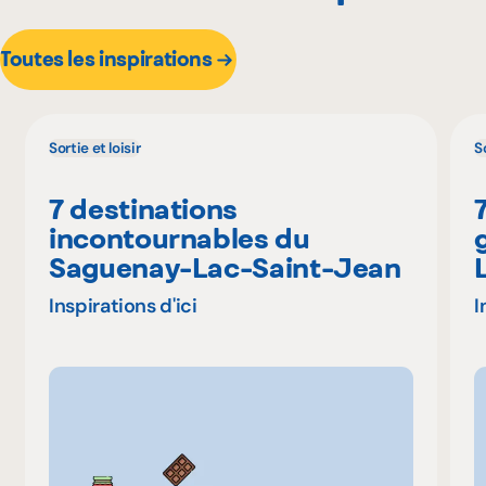
Toutes les inspirations
Sortie et loisir
So
7 destinations
incontournables du
Saguenay-Lac-Saint-Jean
Inspirations d'ici
I