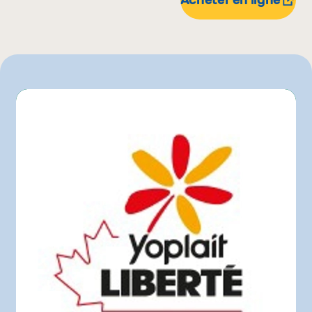
IGA
Maxi
Metro
Pasquier
Provigo
Super C