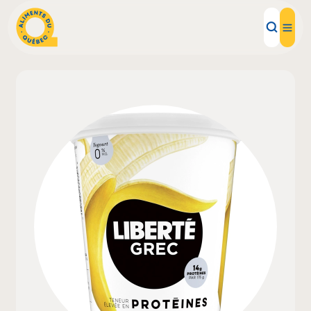
Aliments d'ici
Recettes
Inspirations d'ici
Restaurants
Institutions
À propos