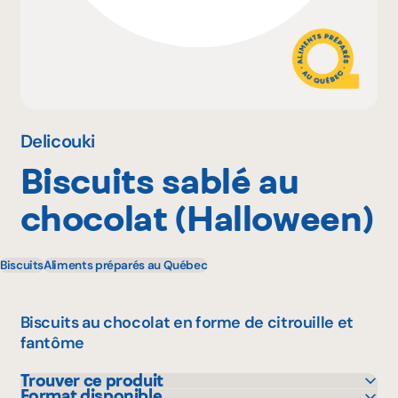
Pourquoi adhérer
Portail adhérent
Delicouki
Biscuits sablé au
EN
chocolat (Halloween)
Biscuits
Aliments préparés au Québec
Biscuits au chocolat en forme de citrouille et
fantôme
Trouver ce produit
Format disponible