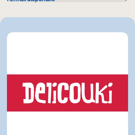
IGA
230 g
Rachelle-Béry