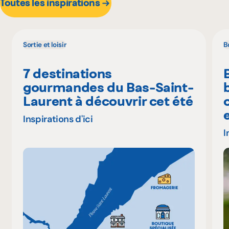
Toutes les inspirations
Sortie et loisir
B
7 destinations
gourmandes du Bas-Saint-
Laurent à découvrir cet été
Inspirations d'ici
I