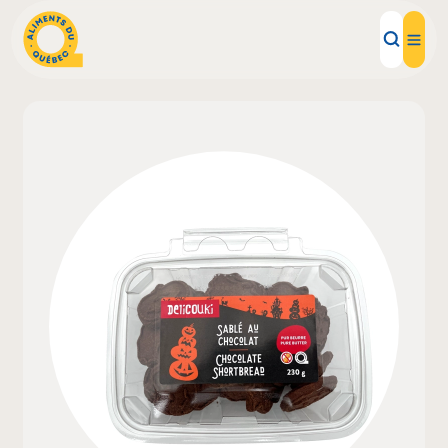
Aliments d'ici
Recettes
Inspirations d'ici
Restaurants
Institutions
À propos