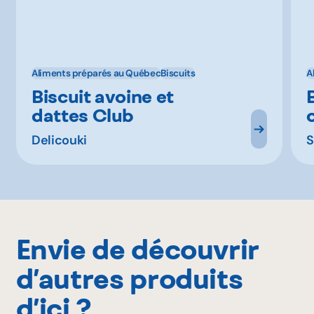
Aliments préparés au Québec
Biscuits
A
Biscuit avoine et
dattes Club
Delicouki
S
Envie de découvrir
d’autres produits
d’ici ?