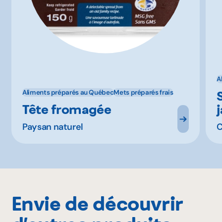
A
Aliments préparés au Québec
Mets préparés frais
Tête fromagée
Paysan naturel
C
Envie de découvrir