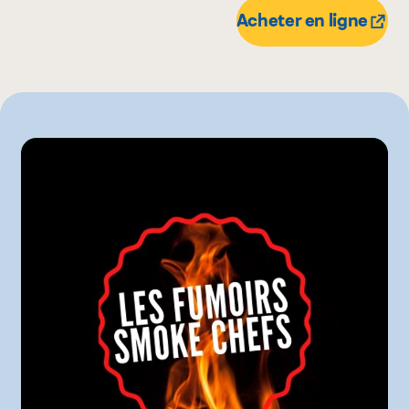
Maxi
300 g
Acheter en ligne
Mayrand Plus Distributeur Alimentaire
85 g
Metro
Provigo