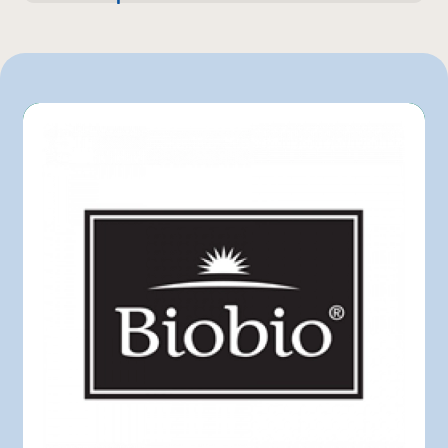
19 kg
Bonichoix
200 g
IGA
L'intermarché
Marchés Tradition
Metro
Provigo
Rachelle-Béry