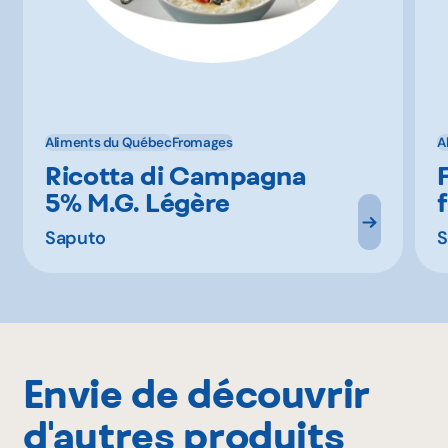
Aliments du Québec
Fromages
A
Ricotta di Campagna
5% M.G. Légère
Saputo
S
Envie de découvrir
d'autres produits