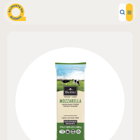
Aliments d'ici
Recettes
Inspirations d'ici
Restaurants
Institutions
À propos