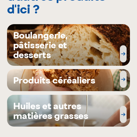
d'ici ?
Boulangerie,
pâtisserie et
desserts
Produits céréaliers
Huiles et autres
matières grasses