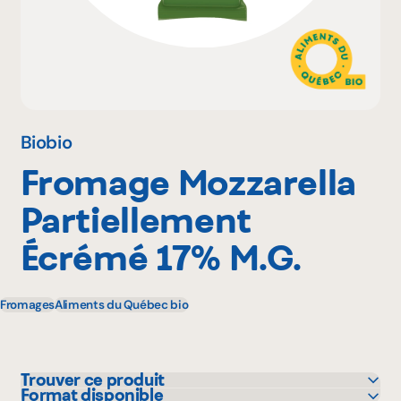
Pourquoi adhérer
Portail adhérent
Biobio
Fromage Mozzarella
EN
Partiellement
Écrémé 17% M.G.
Fromages
Aliments du Québec bio
Trouver ce produit
Format disponible
Avril - supermarché santé