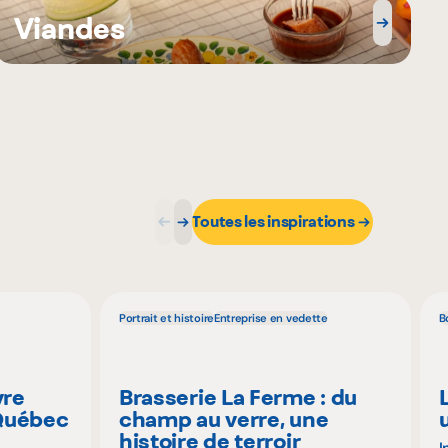
Viandes
Toutes les inspirations
Portrait et histoire
Entreprise en vedette
B
vre
Brasserie La Ferme : du
 Québec
champ au verre, une
histoire de terroir