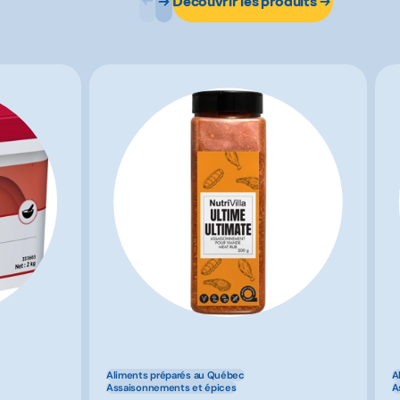
Découvrir les produits
Aliments préparés au Québec
A
Assaisonnements et épices
A