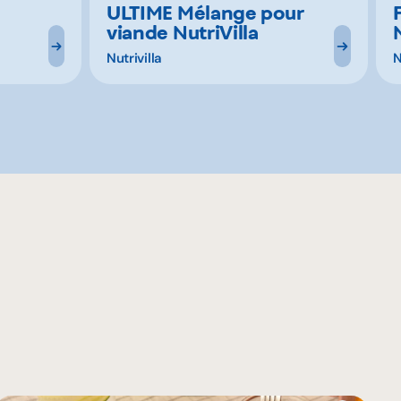
ULTIME Mélange pour
viande NutriVilla
Nutrivilla
N