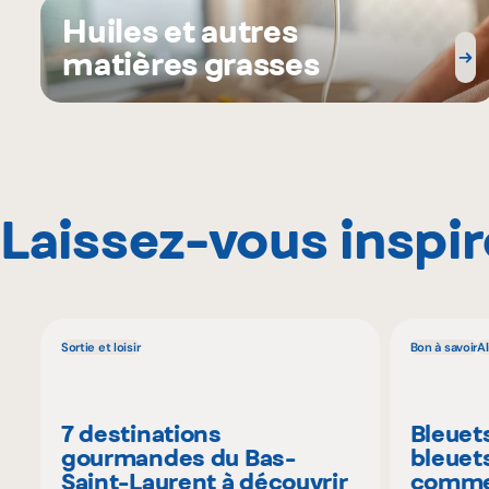
Huiles et autres
matières grasses
Laissez-vous inspir
Sortie et loisir
Bon à savoir
A
7 destinations
Bleuet
gourmandes du Bas-
bleuet
Saint-Laurent à découvrir
commen