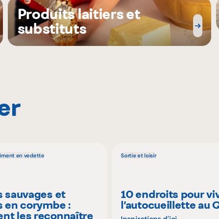
Produits laitiers et
substituts
er
liment en vedette
Sortie et loisir
s sauvages et
10 endroits pour vi
s en corymbe :
l’autocueillette au
t les reconnaître