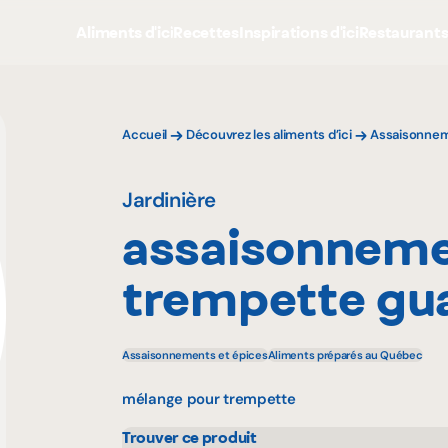
Aliments d'ici
Recettes
Inspirations d'ici
Restaurant
Accueil
Découvrez les aliments d’ici
Assaisonnem
Jardinière
assaisonnem
trempette gu
Assaisonnements et épices
Aliments préparés au Québec
mélange pour trempette
Trouver ce produit