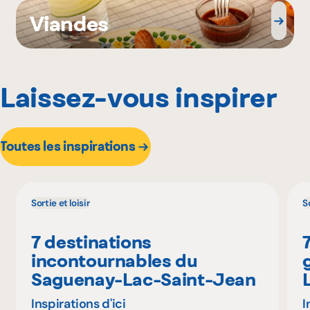
Viandes
Laissez-vous inspirer
Toutes les inspirations
Sortie et loisir
So
7 destinations
incontournables du
Saguenay-Lac-Saint-Jean
Inspirations d'ici
I