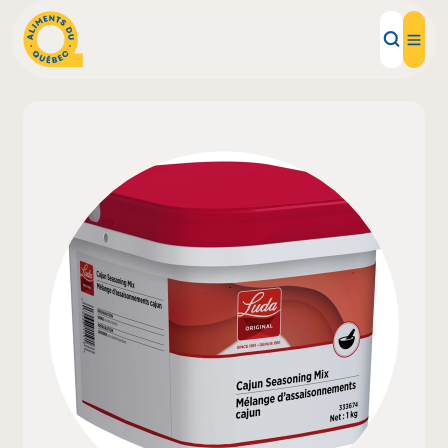
Aliments d'ici
Recettes
Inspirations d'ici
Restaurants
Institutions
À propos