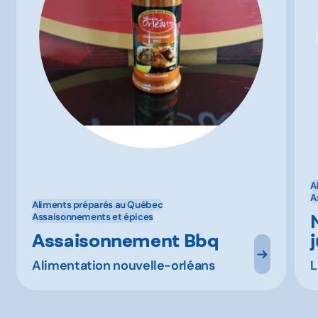
A
A
Aliments préparés au Québec
Assaisonnements et épices
Assaisonnement Bbq
Alimentation nouvelle-orléans
L