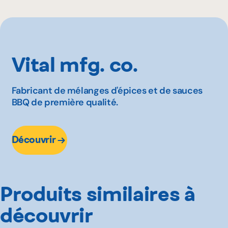
GFS
IGA
L'intermarché
Marchés Tradition
Vital mfg. co.
Maxi
Metro
Pasquier
Fabricant de mélanges d'épices et de sauces
BBQ de première qualité.
Provigo
Rachelle-Béry
Super C
Découvrir
Produits similaires à
découvrir