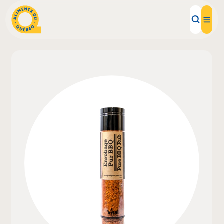
Aliments d'ici
Recettes
Inspirations d'ici
Restaurants
Institutions
À propos