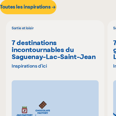
Toutes les inspirations
Sortie et loisir
So
7 destinations
incontournables du
Saguenay-Lac-Saint-Jean
Inspirations d'ici
I