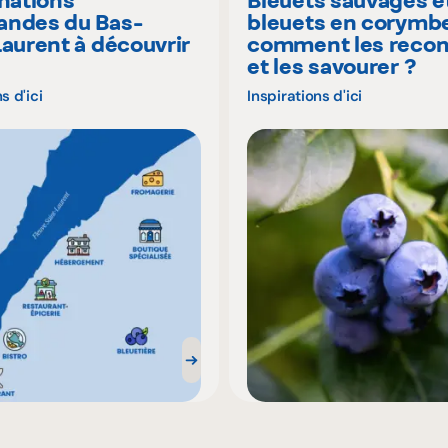
inations
Bleuets sauvages e
ndes du Bas-
bleuets en corymbe
Laurent à découvrir
comment les recon
é
et les savourer ?
s d'ici
Inspirations d'ici