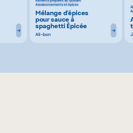
Aliments préparés au Québec
Assaisonnements et épices
A
Mélange d'épices
A
pour sauce à
spaghetti Épicée
Ali-bon
J