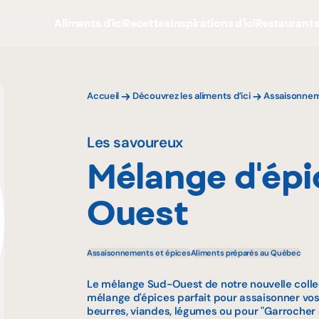
Aliments d'ici
Recettes
Inspirations d'ici
Restaurant
Accueil
Découvrez les aliments d’ici
Assaisonnem
Les savoureux
Mélange d'épi
Ouest
Assaisonnements et épices
Aliments préparés au Québec
Le mélange Sud-Ouest de notre nouvelle collec
mélange d'épices parfait pour assaisonner vo
beurres, viandes, légumes ou pour "Garrocher 