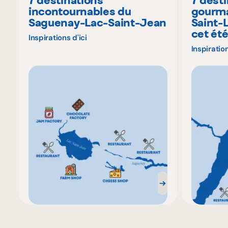
7 destinations
7 dest
incontournables du
gourma
Saguenay-Lac-Saint-Jean
Saint-
cet ét
Inspirations d'ici
Inspiration