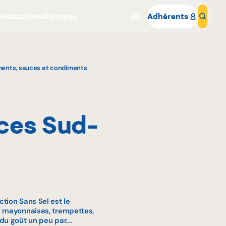
s
Institutions
À propos
EN
Adhérents
Rech
ents, sauces et condiments
ces Sud-
Pourquoi adhérer
Portail adhérent
tion Sans Sel est le
s mayonnaises, trempettes,
du goût un peu par...