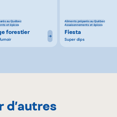
parés au Québec
Aliments préparés au Québec
nts et épices
Assaisonnements et épices
e forestier
Fiesta
fumoir
Super dips
r d’autres