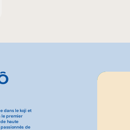
-Ô
 dans le koji et
 le premier
i de haute
t passionnés de