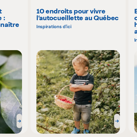
t
10 endroits pour vivre
 :
l’autocueillette au Québec
naître
Inspirations d'ici
I