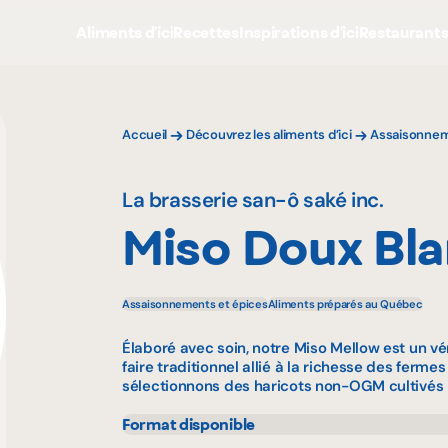
Aliments d'ici
Recettes
Inspirations d'ici
Restaurant
Accueil
Découvrez les aliments d’ici
Assaisonnem
La brasserie san-ô saké inc.
Miso Doux Bl
Assaisonnements et épices
Aliments préparés au Québec
Élaboré avec soin, notre Miso Mellow est un v
faire traditionnel allié à la richesse des ferm
sélectionnons des haricots non-OGM cultivés 
Format disponible
250 g