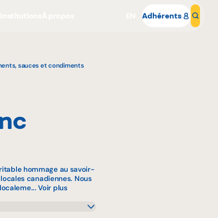
s
Institutions
À propos
EN
Adhérents
Rech
ents, sauces et condiments
anc
Pourquoi adhérer
Portail adhérent
éritable hommage au savoir-
es locales canadiennes. Nous
localeme...
Voir plus