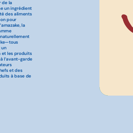
 de la
e un ingrédient
ité des aliments
ion pour
l’amazake, la
 gamme
 naturellement
zake—tous
 un
 et les produits
à l’avant-garde
ateurs
hefs et des
duits à base de