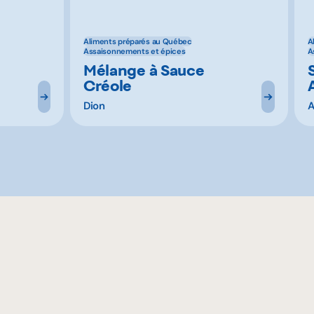
Aliments préparés au Québec
A
Assaisonnements et épices
A
Mélange à Sauce
Créole
Dion
A