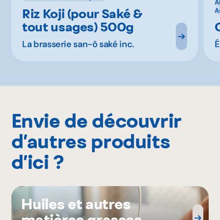
A
Riz Koji (pour Saké &
A
tout usages) 500g
La brasserie san-ô saké inc.
É
Envie de découvrir
d’autres produits
d’ici ?
Huiles et autres
matières grasses