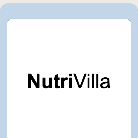
L'intermarché
Metro
Provigo
Autre