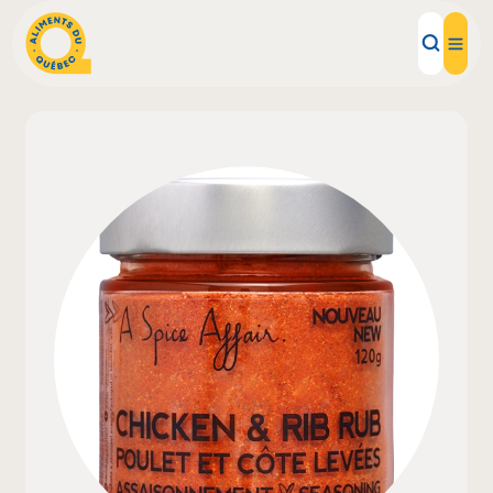
Aliments d'ici
Recettes
Inspirations d'ici
Restaurants
Institutions
À propos