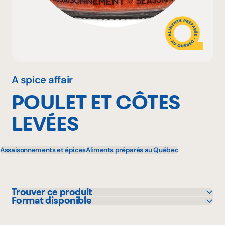
Pourquoi adhérer
Portail adhérent
A spice affair
POULET ET CÔTES
EN
LEVÉES
Assaisonnements et épices
Aliments préparés au Québec
Trouver ce produit
Format disponible
Costco
120 g
IGA