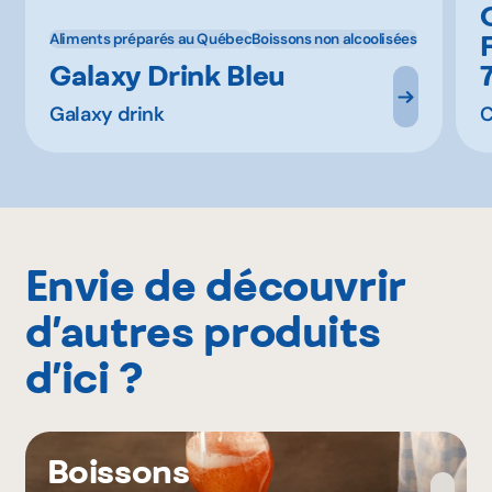
Aliments préparés au Québec
Boissons non alcoolisées
Galaxy Drink Bleu
Galaxy drink
C
Envie de découvrir
d’autres produits
d’ici ?
Boissons