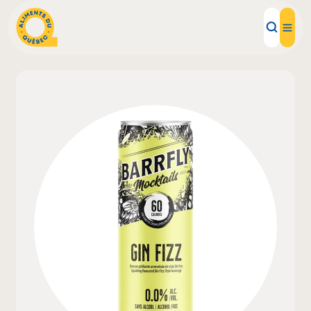
Aliments d'ici
Recettes
Inspirations d'ici
Restaurants
Institutions
À propos