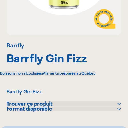
Pourquoi adhérer
Portail adhérent
Barrfly
Barrfly Gin Fizz
EN
Boissons non alcoolisées
Aliments préparés au Québec
Barrfly Gin Fizz
Trouver ce produit
Format disponible
IGA
4 X 355 mL
Metro
355 mL