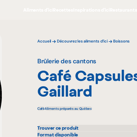
Aliments d'ici
Recettes
Inspirations d'ici
Restaurant
Accueil
Découvrez les aliments d’ici
Boissons
Brûlerie des cantons
Café Capsule
Gaillard
Café
Aliments préparés au Québec
Trouver ce produit
IGA
Metr
Format disponible