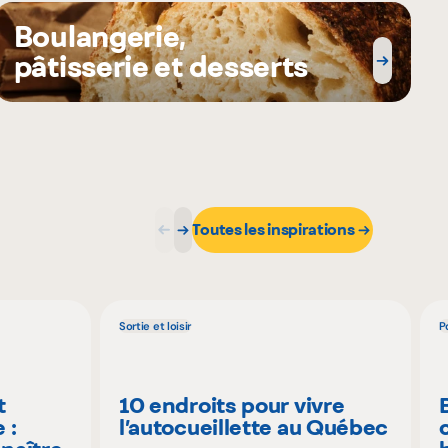
Boulangerie,
pâtisserie et desserts
Toutes les inspirations
Sortie et loisir
P
t
10 endroits pour vivre
 :
l’autocueillette au Québec