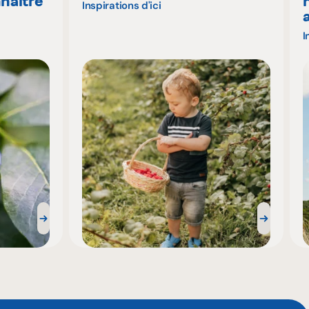
naître
Inspirations d'ici
I