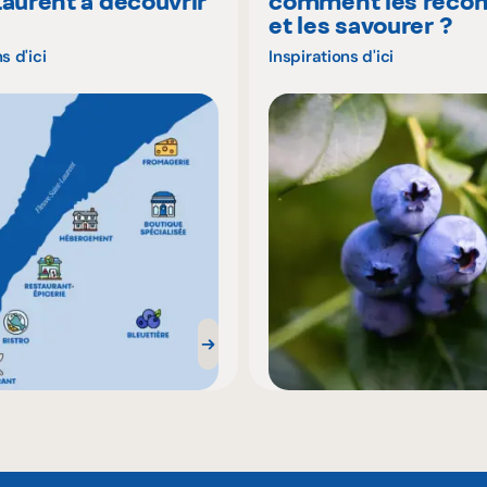
Laurent à découvrir
comment les recon
é
et les savourer ?
s d'ici
Inspirations d'ici