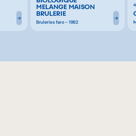
MELANGE MAISON
A
BRULERIE
Bruleries faro - 1982
M