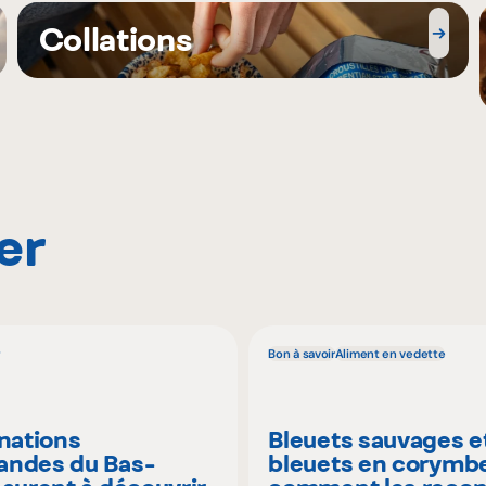
Collations
er
Bon à savoir
Aliment en vedette
inations
Bleuets sauvages e
ndes du Bas-
bleuets en corymbe