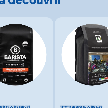
parés au Québec bio
Café
Aliments préparés au Québec
Café