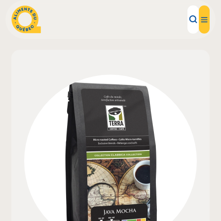
Aliments d'ici
Recettes
Inspirations d'ici
Restaurants
Institutions
À propos