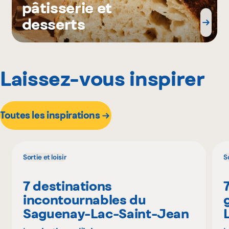
pâtisserie et
desserts
Laissez-vous inspirer
Toutes les inspirations
Sortie et loisir
So
7 destinations
incontournables du
Saguenay-Lac-Saint-Jean