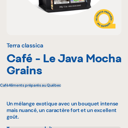
Pourquoi adhérer
Portail adhérent
Terra classica
Café - Le Java Mocha
EN
Grains
Café
Aliments préparés au Québec
Un mélange exotique avec un bouquet intense
mais nuancé, un caractère fort et un excellent
goût.