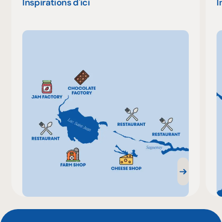
Inspirations d'ici
I