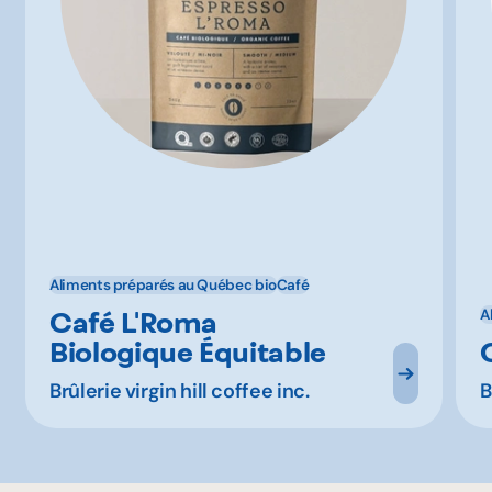
Aliments préparés au Québec bio
Café
Café L'Roma
A
Biologique Équitable
Brûlerie virgin hill coffee inc.
B