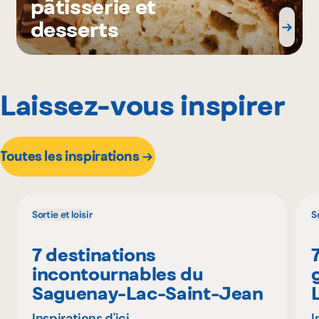
pâtisserie et
desserts
Laissez-vous inspirer
Toutes les inspirations
Sortie et loisir
So
7 destinations
incontournables du
Saguenay-Lac-Saint-Jean
Inspirations d'ici
I