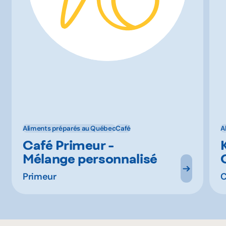
Aliments préparés au Québec
Café
A
Café Primeur -
Mélange personnalisé
Primeur
C