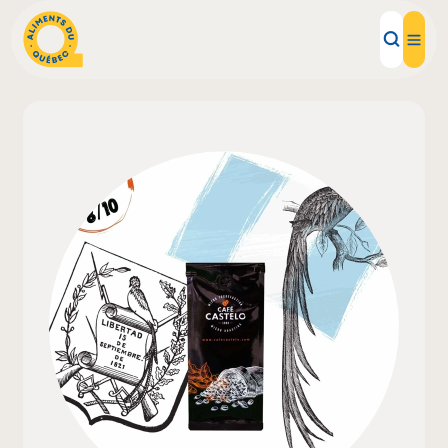
Aliments d'ici
Recettes
Inspirations d'ici
Restaurants
Institutions
À propos