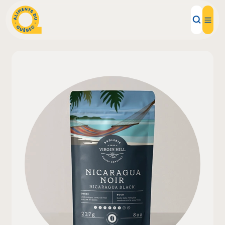
Aliments d'ici
Recettes
Inspirations d'ici
Restaurants
Institutions
À propos