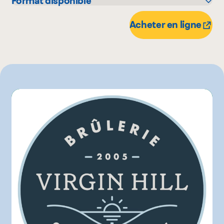
Format disponible
IGA
227 g
Metro
5 lbs
Acheter en ligne
Provigo
1 kg