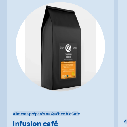
Aliments préparés au Québec bio
Café
Infusion café
A