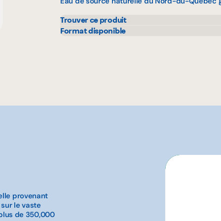
Eau de source naturelle du Nord-du-Québec ga
Trouver ce produit
Bonichoix
Marc
Format disponible
355 mL
473 
GFS
Sysc
IGA
Autr
elle provenant
 sur le vaste
e plus de 350,000