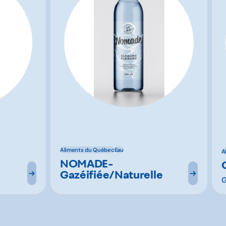
Aliments du Québec
Eau
A
NOMADE-
Gazéifiée/Naturelle
G