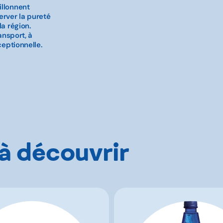
illonnent
erver la pureté
la région.
ansport, à
ceptionnelle.
 à découvrir