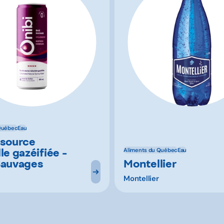
Québec
Eau
 source
le gazéifiée -
Aliments du Québec
Eau
Sauvages
Montellier
Montellier