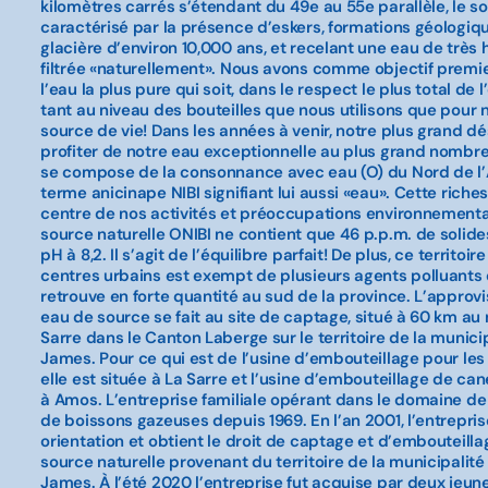
kilomètres carrés s’étendant du 49e au 55e parallèle, le s
caractérisé par la présence d’eskers, formations géologiq
glacière d’environ 10,000 ans, et recelant une eau de très 
filtrée «naturellement». Nous avons comme objectif premier
l’eau la plus pure qui soit, dans le respect le plus total de
tant au niveau des bouteilles que nous utilisons que pour n
source de vie! Dans les années à venir, notre plus grand dés
profiter de notre eau exceptionnelle au plus grand nombre
se compose de la consonnance avec eau (O) du Nord de l’A
terme anicinape NIBI signifiant lui aussi «eau». Cette riche
centre de nos activités et préoccupations environnementa
source naturelle ONIBI ne contient que 46 p.p.m. de solide
pH à 8,2. Il s’agit de l’équilibre parfait! De plus, ce territoir
centres urbains est exempt de plusieurs agents polluants 
retrouve en forte quantité au sud de la province. L’appro
eau de source se fait au site de captage, situé à 60 km au
Sarre dans le Canton Laberge sur le territoire de la municip
James. Pour ce qui est de l’usine d’embouteillage pour les 
elle est située à La Sarre et l’usine d’embouteillage de can
à Amos. L’entreprise familiale opérant dans le domaine de
de boissons gazeuses depuis 1969. En l’an 2001, l’entrepri
orientation et obtient le droit de captage et d’embouteill
source naturelle provenant du territoire de la municipalité 
James. À l’été 2020 l’entreprise fut acquise par deux jeun