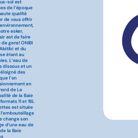
ous-sol est
ues de l’époque
haute qualité
 de vous offrir
 l’environnement,
otre esker,
ir est de faire
 de gens! ONIBI
bitibi et du
sse étant au
les. L’eau de
s dissous et un
e éloigné des
que l’on
visionnement en
 nord de La
alité de la Baie
formats 11 et 18L
ettes est située
 l’embouteillage
se change son
age d’une eau de
de la Baie
es