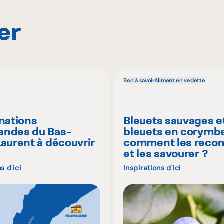
er
Bon à savoir
Aliment en vedette
inations
Bleuets sauvages e
ndes du Bas-
bleuets en corymbe
Laurent à découvrir
comment les recon
é
et les savourer ?
s d'ici
Inspirations d'ici