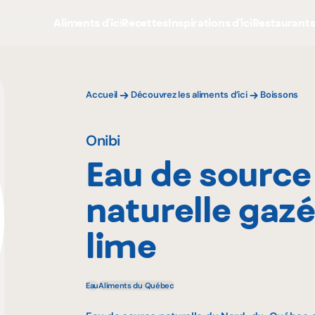
Aliments d'ici
Recettes
Inspirations d'ici
Restaurant
Accueil
Découvrez les aliments d’ici
Boissons
Onibi
Eau de source
naturelle gazé
lime
Eau
Aliments du Québec