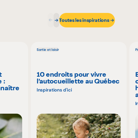
Toutes les inspirations
Sortie et loisir
P
t
10 endroits pour vivre
 :
l’autocueillette au Québec
naître
Inspirations d'ici
I